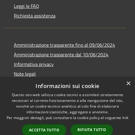
Leggi le FAQ
Richiesta assistenza
Amministrazione trasparente fino al 09/06/2024
Amministrazione trasparente dal 10/06/2024
Informativa privacy
Note legali
×
Dichiarazione di accessibilità
Informazioni sui cookie
Questo sito web utilizza cookie tecnici e assimilati strettamente
necessari al corretto funzionamento e alla navigazione del sito,
nonché un cookie tecnico analitico al solo fine di elaborare
informazioni statistiche, aggregate e anonime.
RSS
Copyright © 2026 • Città di
Per maggiori dettagli, può consultare la cookie policy al seguente
link
Accessibilità
Bresso • Powered by
Privacy
Municipium
Accesso
•
RIFIUTA TUTTO
ACCETTA TUTTO