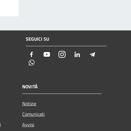
SEGUICI SU
Facebook
Youtube
Instagram
LinkedIn
Telegram
Whatsapp
NOVITÀ
Notizie
Comunicati
i
Avvisi