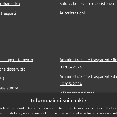
Salute, benessere e assistenza
 urbanistica
Autorizzazioni
 trasporti
ione appuntamento
Amministrazione trasparente fin
09/06/2024
one disservizio
Amministrazione trasparente da
FAQ
10/06/2024
 assistenza
Informativa privacy
Informazioni sui cookie
Note legali
web utilizza cookie tecnici e assimilati strettamente necessari al corretto fu
Dichiarazione di accessibilità
azione del sito, nonché un cookie tecnico analitico al solo fine di elaborare i