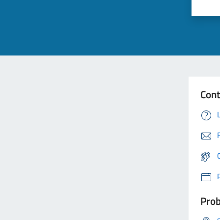
Cont
Prob