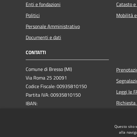
Enti e fondazioni
Catasto e
Politici
Mobilità e
Personale Amministrativo
Documenti e dati
CONTATTI
Comune di Bresso (MI)
Prenotaz
Via Roma 25 20091
Segnalazi
Codice Fiscale: 00935810150
Leggi le 
Partita IVA: 00935810150
Richiesta
IBAN:
IT74A0306932623100000046012
PEC:
comune.bresso@legalmail.it
Questo sito 
alla navig