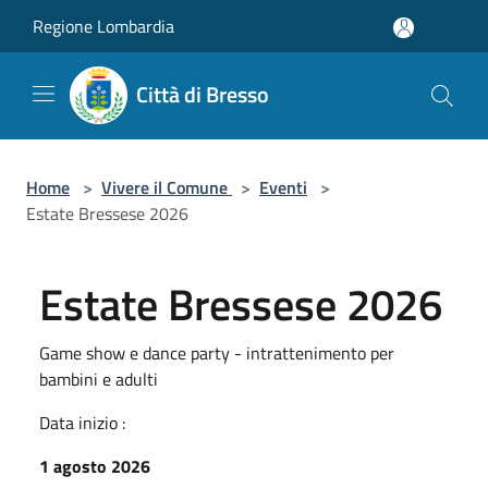
Salta al contenuto principale
Regione Lombardia
Città di Bresso
Home
>
Vivere il Comune
>
Eventi
>
Estate Bressese 2026
Estate Bressese 2026
Game show e dance party - intrattenimento per
bambini e adulti
Data inizio :
1 agosto 2026