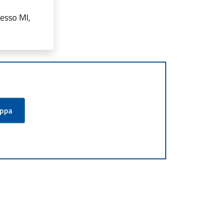
resso MI,
appa