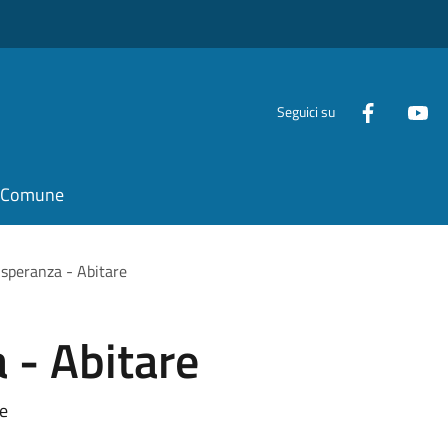
Seguici su
il Comune
 speranza - Abitare
 - Abitare
re