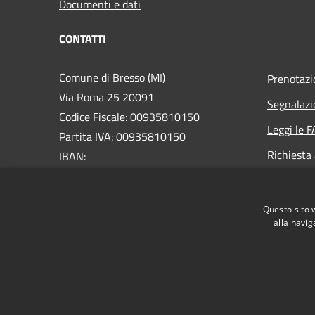
Documenti e dati
CONTATTI
Comune di Bresso (MI)
Prenotaz
Via Roma 25 20091
Segnalazi
Codice Fiscale: 00935810150
Leggi le 
Partita IVA: 00935810150
Richiesta
IBAN:
IT74A0306932623100000046012
PEC:
comune.bresso@legalmail.it
Questo sito 
alla navig
RSS
Accessibilità
Privacy
Cookie
Mappa de