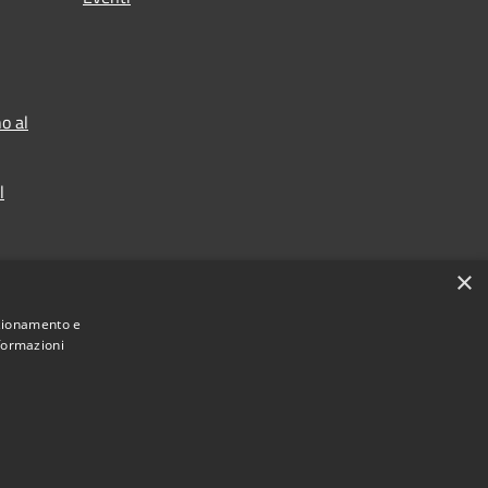
o al
l
×
nzionamento e
nformazioni
Municipium
Accesso redazione
 di Bresso • Powered by
•