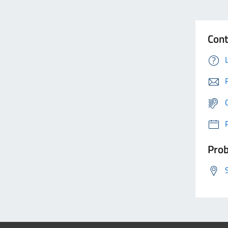
Cont
Prob