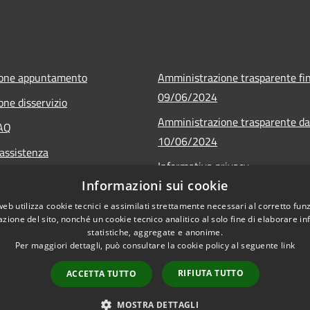
ione appuntamento
Amministrazione trasparente fin
09/06/2024
one disservizio
Amministrazione trasparente da
FAQ
10/06/2024
 assistenza
Informativa privacy
Informazioni sui cookie
Note legali
web utilizza cookie tecnici e assimilati strettamente necessari al corretto fu
Dichiarazione di accessibilità
azione del sito, nonché un cookie tecnico analitico al solo fine di elaborare i
statistiche, aggregate e anonime.
Per maggiori dettagli, può consultare la cookie policy al seguente
link
RIFIUTA TUTTO
ACCETTA TUTTO
l sito
Copyright © 2026 • Città
MOSTRA DETTAGLI