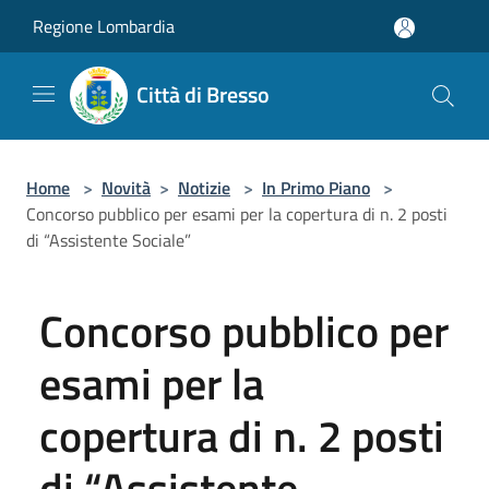
Salta al contenuto principale
Regione Lombardia
Città di Bresso
Home
>
Novità
>
Notizie
>
In Primo Piano
>
Concorso pubblico per esami per la copertura di n. 2 posti
di “Assistente Sociale”
Concorso pubblico per
esami per la
copertura di n. 2 posti
di “Assistente