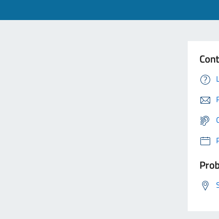
Cont
Prob