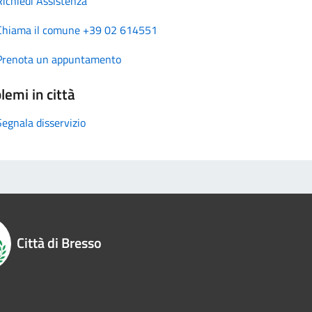
Richiedi Assistenza
Chiama il comune +39 02 614551
Prenota un appuntamento
lemi in città
Segnala disservizio
Città di Bresso