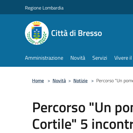
Salta al contenuto principale
Regione Lombardia
Città di Bresso
Amministrazione
Novità
Servizi
Vivere 
Home
>
Novità
>
Notizie
>
Percorso "Un pome
Percorso "Un po
Cortile" 5 incon