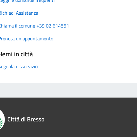
Richiedi Assistenza
Chiama il comune +39 02 614551
Prenota un appuntamento
lemi in città
Segnala disservizio
Città di Bresso