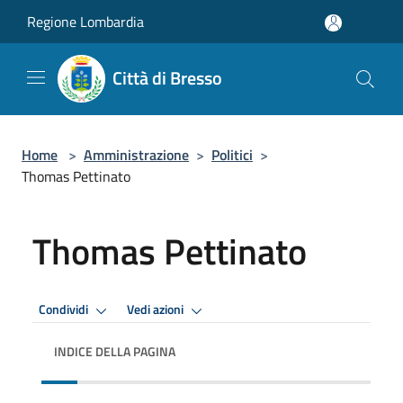
Salta al contenuto principale
Regione Lombardia
Città di Bresso
Home
>
Amministrazione
>
Politici
>
Thomas Pettinato
Thomas Pettinato
Condividi
Vedi azioni
INDICE DELLA PAGINA