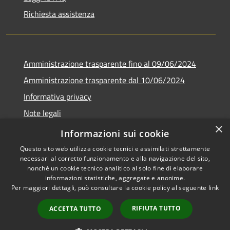
Richiesta assistenza
Amministrazione trasparente fino al 09/06/2024
Amministrazione trasparente dal 10/06/2024
Informativa privacy
Note legali
×
Dichiarazione di accessibilità
Informazioni sui cookie
Questo sito web utilizza cookie tecnici e assimilati strettamente
necessari al corretto funzionamento e alla navigazione del sito,
nonché un cookie tecnico analitico al solo fine di elaborare
informazioni statistiche, aggregate e anonime.
RSS
Copyright © 2026 • Città di
Per maggiori dettagli, può consultare la cookie policy al seguente
link
Accessibilità
Bresso • Powered by
Privacy
Municipium
Accesso
•
RIFIUTA TUTTO
ACCETTA TUTTO
Cookie
redazione