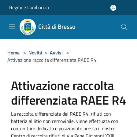
Salta al contenuto principale
Regione Lombardia
Città di Bresso
Home
>
Novità
>
Avvisi
>
Attivazione raccolta differenziata RAEE R4
Attivazione raccolta
differenziata RAEE R4
La raccolta differenziata dei RAEE R4, rifiuti con
batteria al litio non removibile, viene effettuata con
contenitore dedicato e posizionato presso il nostro
Centro di raccolta rifiuti di Via Papa Giovanni XXIII