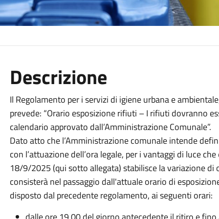
Descrizione
Il Regolamento per i servizi di igiene urbana e ambientale
prevede: “Orario esposizione rifiuti – I rifiuti dovranno e
calendario approvato dall’Amministrazione Comunale”.
Dato atto che l’Amministrazione comunale intende definire 
con l’attuazione dell’ora legale, per i vantaggi di luce ch
18/9/2025 (qui sotto allegata) stabilisce la variazione di or
consisterà nel passaggio dall'attuale orario di esposizion
disposto dal precedente regolamento, ai seguenti orari:
dalle ore 19,00 del giorno antecedente il ritiro e fino a