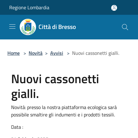
Salta al contenuto principale
Regione Lombardia
Città di Bresso
Home
>
Novità
>
Avvisi
>
Nuovi cassonetti gialli.
Nuovi cassonetti
gialli.
Novità: presso la nostra piattaforma ecologica sarà
possibile smaltire gli indumenti e i prodotti tessili.
Data :