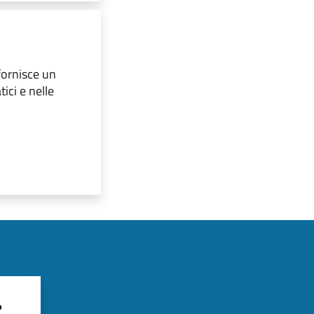
fornisce un
ici e nelle
?